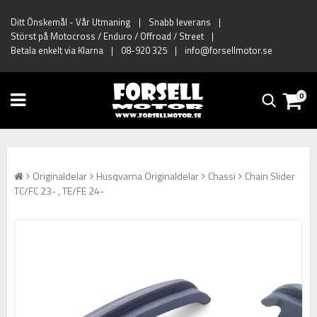
Ditt Önskemål
-
Vår Utmaning
|
Snabb leverans
|
Störst på Motocross / Enduro / Offroad / Street
|
Betala enkelt via Klarna
|
08-920 325
|
info@forsellmotor.se
0
Originaldelar
Husqvarna Originaldelar
Chassi
Chain Slider
TC/FC 23- , TE/FE 24-