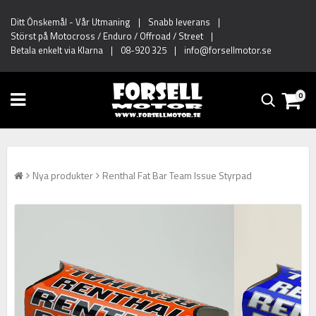
Ditt Önskemål
-
Vår Utmaning
|
Snabb leverans
|
Störst på Motocross / Enduro / Offroad / Street
|
Betala enkelt via Klarna
|
08-920 325
|
info@forsellmotor.se
0
Nya produkter
Renthal Fat Bar Team Issue Styrpad