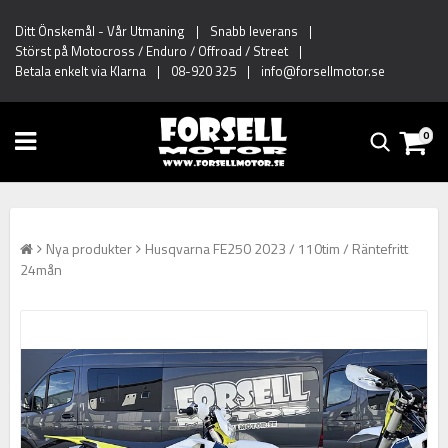
Ditt Önskemål
-
Vår Utmaning
|
Snabb leverans
|
Störst på Motocross / Enduro / Offroad / Street
|
Betala enkelt via Klarna
|
08-920 325
|
info@forsellmotor.se
0
Nya produkter
Husqvarna FE250 2023 / 110tim / Räntefritt
24mån