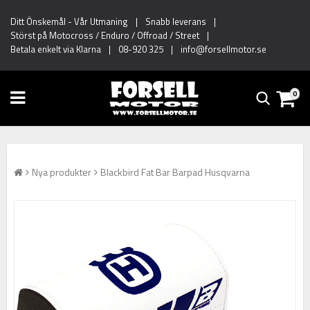
Ditt Önskemål
-
Vår Utmaning
|
Snabb leverans
|
Störst på Motocross / Enduro / Offroad / Street
|
Betala enkelt via Klarna
|
08-920 325
|
info@forsellmotor.se
0
Nya produkter
Blackbird Fat Bar Barpad Husqvarna