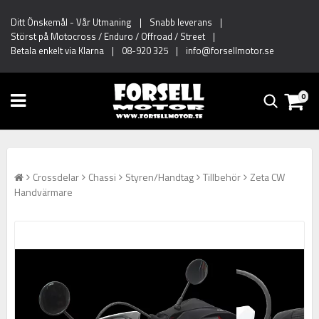
Ditt Önskemål
-
Vår Utmaning
|
Snabb leverans
|
Störst på Motocross / Enduro / Offroad / Street
|
Betala enkelt via Klarna
|
08-920 325
|
info@forsellmotor.se
0
Crossdelar
Chassi
Styren/Handtag
Tillbehör
Zeta CW
Handvärmare