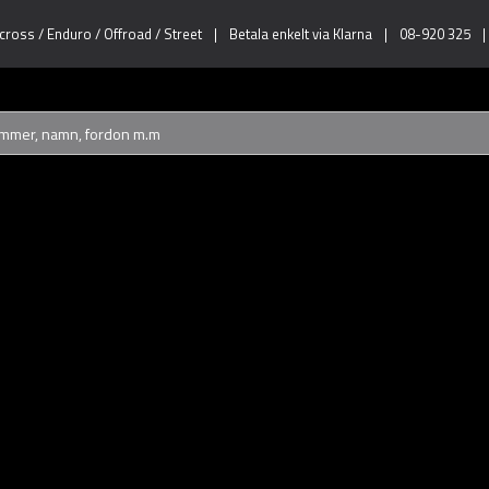
ross / Enduro / Offroad / Street
|
Betala enkelt via Klarna
|
08-920 325
|