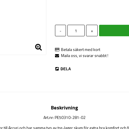
-
+
Betala säkert med kort
Maila oss, vi svarar snabbt !
DELA
Beskrivning
Art.nr: PE50310-281-02
bror till Accuri och har samma typ av tre-lager skum för extra bra komfort och 