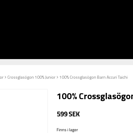
or
Crossglasögon 100% Junior
100% Crossglasögon Barn Accuri Taichi
100% Crossglasögon
599 SEK
Finns i lager