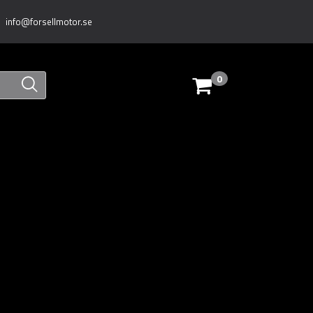
info@forsellmotor.se
0
Varukorg