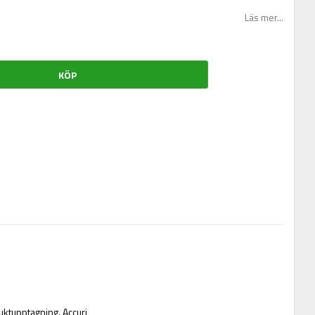
Läs mer...
KÖP
fuktupptagning. Accuri 